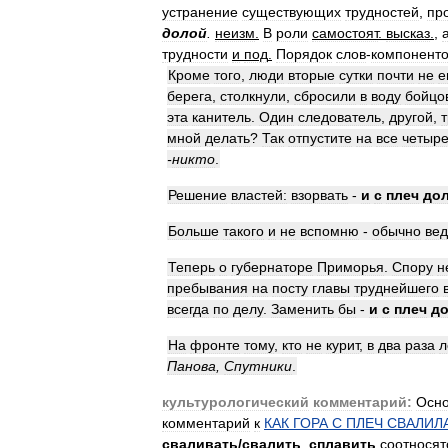
устранение
существующих
трудностей
,
пр
долой
.
неизм
.
В
роли
самостоят
.
высказ
.
,
трудности
и
под
.
Порядок
слов
-
компонент
Кроме
того
,
люди
вторые
сутки
почти
не
е
берега
,
столкнули
,
сбросили
в
воду
бойцо
эта
канитель
.
Один
следователь
,
другой
,
мной
делать
?
Так
отпустите
на
все
четыр
-
никто
.
Решение
властей:
взорвать
-
и
с
плеч
до
Больше
такого
и
не
вспомню
-
обычно
вед
Теперь
о
губернаторе
Приморья
.
Спору
н
пребывания
на
посту
главы
труднейшего
всегда
по
делу
.
Заменить
бы
-
и
с
плеч
д
На
фронте
тому
,
кто
не
курит
,
в
два
раза
л
Панова
,
Спутники
.
культурологический
комментарий:
Осн
комментарий
к
КАК
ГОРА
С
ПЛЕЧ
СВАЛИЛ
сваливать
/
свалить
,
сплавить
соотносят