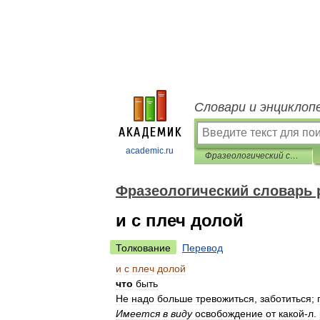
Словари и энциклоп
academic.ru
Фразеологический словарь русского языка
Фразеологический словарь 
и с плеч долой
Толкование
Перевод
и
с
плеч
долой
что
быть
Не
надо
больше
тревожиться
,
заботиться
;
Имеется
в
виду
освобождение
от
какой
-
л
.