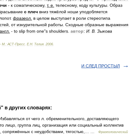
ечи
-
к
соматическому
,
т
.
е
.
телесному
,
коду
культуры
.
Образ
брасывание
с
плеч
вниз
тяжёлой
ноши
уподобляется
лопот
.
фразеол
.
в
целом
выступает
в
роли
стереотипа
стей
,
от
изнурительной
работы
.
Сходные
образные
выражения
англ
.
-
to
slip
from
one
"
s
shoulders
.
автор:
И
.
В
.
Зыкова
—
М
.
:
АСТ
-
Пресс
.
Е
.
Н
.
Телия
.
2006
.
И СЛЕД ПРОСТЫЛ
й" в других словарях:
Избавляться от чего л. обременительного, доставляющего
что лицо, группа лиц, организация или социальный коллектив
ых, сопряжённых с неудобствами, тягостью,… …
Фразеологический