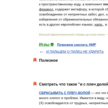
к
пространственному
коду
,
а
компонент
пл
фразеол
.
содержит
метафору
,
в
которой
с
освобождению
от
неприятных
забот
,
дел
,
х
избавления
от
обременительных
обязанно
есть
в
других
европейских
языках
;
напр
.
,
в
Большой
фразеологический
словарь
русского
языка
. 
Игры ⚽
Поможем сделать НИР
И ПАЛЬЦЕМ О ПАЛЕЦ НЕ УДАРИТЬ
Полезное
Смотреть что такое "и с плеч доло
СБРАСЫВАТЬ С ПЛЕЧ ДОЛОЙ
— кто что 
много хлопот и проблем. Имеется в виду, 
(X) освобождается от трудных, неприятн