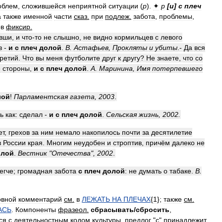
облем
,
сложившейся
неприятной
ситуации
(
p
).
✦
p
[
и
]
с
плеч
а
также
именной
части
сказ
.
при
подлеж
.
забота
,
проблемы
,
ов
фиксир
.
вши
,
и
что
-
то
не
слышно
,
не
видно
кормильцев
с
левого
в
-
и
с
плеч
долой
.
В
.
Астафьев
,
Прокляты
и
убиты
.-
Да
вся
третий
.
Что
вы
меня
футболите
друг
к
другу
?
Не
знаете
,
что
со
е
стороны
,
и
с
плеч
долой
.
А
.
Маринина
,
Имя
потерпевшего
лой
!
Парламентская
газета
,
2003
.
ь
как:
сделал
-
и
с
плеч
долой
.
Сельская
жизнь
,
2002
.
ет
,
грехов
за
ним
немало
накопилось
почти
за
десятилетие
в
России
края
.
Многим
неудобен
и
строптив
,
причём
далеко
не
олой
.
Вестник
"
Отечества
",
2002
.
егче
;
громадная
забота
с
плеч
долой
:
не
думать
о
табаке
.
В
.
овной
комментарий
см
.
в
ЛЕЖАТЬ
НА
ПЛЕЧАХ
{
1
};
также
см
.
АСЬ
.
Компоненты
фразеол
.
сбрасывать
/
сбросить
,
ся
с
деятельностным
кодом
культуры
,
предлог
"
с
"
принадлежит