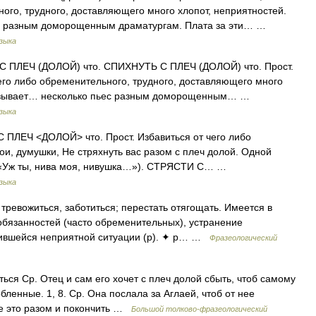
ого, трудного, доставляющего много хлопот, неприятностей.
с разным доморощенным драматургам. Плата за эти… …
зыка
ПЛЕЧ (ДОЛОЙ) что. СПИХНУТЬ С ПЛЕЧ (ДОЛОЙ) что. Прост.
чего либо обременительного, трудного, доставляющего много
казывает… несколько пьес разным доморощенным… …
зыка
ЛЕЧ <ДОЛОЙ> что. Прост. Избавиться от чего либо
ои, думушки, Не стряхнуть вас разом с плеч долой. Одной
ой. «Уж ты, нива моя, нивушка…»). СТРЯСТИ С… …
зыка
тревожиться, заботиться; перестать отягощать. Имеется в
 обязанностей (часто обременительных), устранение
жившейся неприятной ситуации (p). ✦ p… …
Фразеологический
аться Ср. Отец и сам его хочет с плеч долой сбыть, чтоб самому
ленные. 1, 8. Ср. Она послала за Аглаей, чтоб от нее
все это разом и покончить …
Большой толково-фразеологический