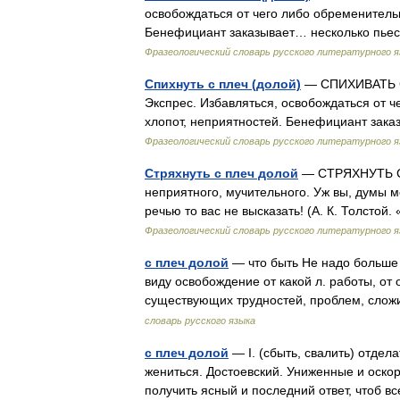
освобождаться от чего либо обременительн
Бенефициант заказывает… несколько пье
Фразеологический словарь русского литературного я
Спихнуть с плеч (долой)
— СПИХИВАТЬ С 
Экспрес. Избавляться, освобождаться от 
хлопот, неприятностей. Бенефициант за
Фразеологический словарь русского литературного я
Стряхнуть с плеч долой
— СТРЯХНУТЬ С П
неприятного, мучительного. Уж вы, думы м
речью то вас не высказать! (А. К. Толст
Фразеологический словарь русского литературного я
с плеч долой
— что быть Не надо больше 
виду освобождение от какой л. работы, от
существующих трудностей, проблем, сло
словарь русского языка
с плеч долой
— I. (сбыть, свалить) отдел
жениться. Достоевский. Униженные и оскорб
получить ясный и последний ответ, чтоб 