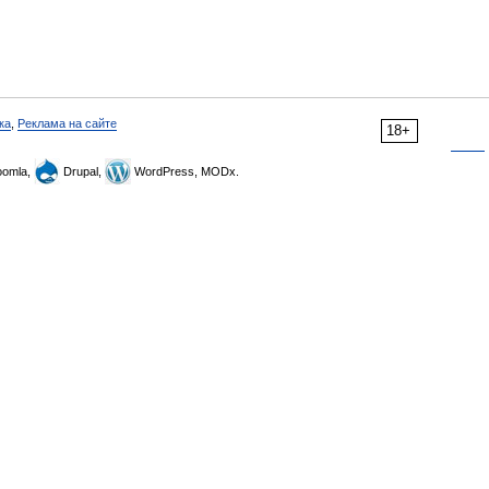
ка
,
Реклама на сайте
18+
omla,
Drupal,
WordPress, MODx.